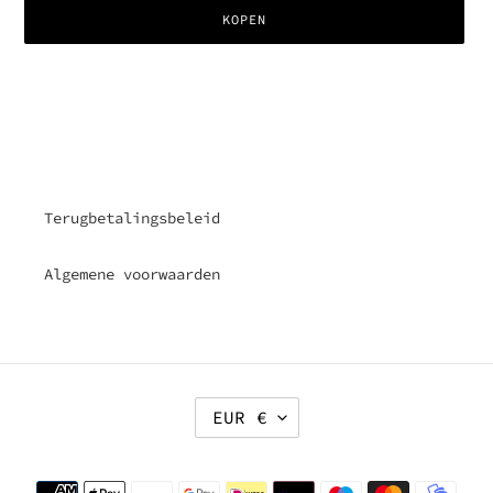
KOPEN
Product
toegevoegen
aan
je
winkelwagen
Terugbetalingsbeleid
Algemene voorwaarden
V
EUR €
A
L
U
Betaalmethoden
T