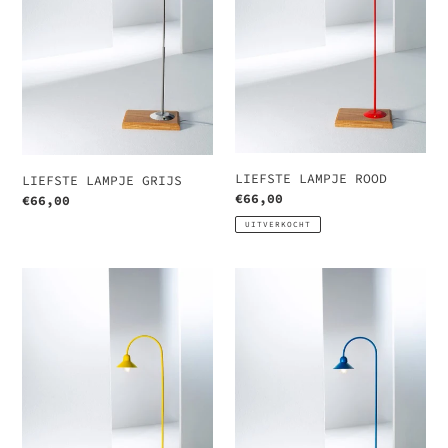
LIEFSTE LAMPJE ROOD
LIEFSTE LAMPJE GRIJS
Normale
€66,00
Normale
€66,00
prijs
prijs
UITVERKOCHT
LIEFSTE
LIEFSTE
LAMPJE
LAMPJE
GEEL
BLAUW