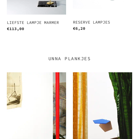
RESERVE LAMPJES
LIEFSTE LAMPJE MARMER
Normale
€6,20
Normale
€113,00
prijs
prijs
UNNA PLANKJES
UNNA
UNNA
PLANKJE
PLANKJE
GEEL
BLAUW