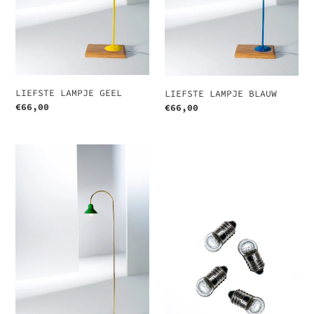
LIEFSTE LAMPJE GEEL
LIEFSTE LAMPJE BLAUW
Normale
€66,00
Normale
€66,00
prijs
prijs
LIEFSTE
RESERVE
LAMPJE
LAMPJES
MARMER