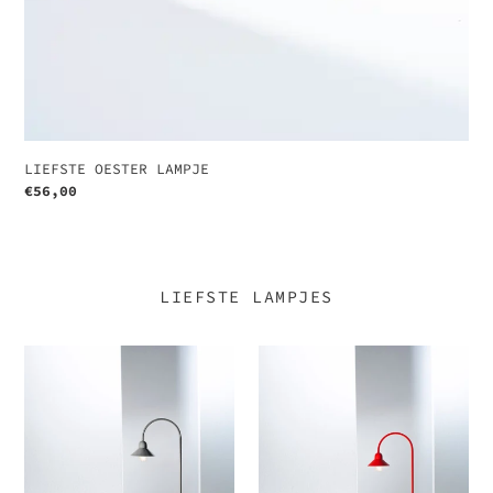
LIEFSTE OESTER LAMPJE
Normale
€56,00
prijs
LIEFSTE LAMPJES
LIEFSTE
LIEFSTE
LAMPJE
LAMPJE
GRIJS
ROOD